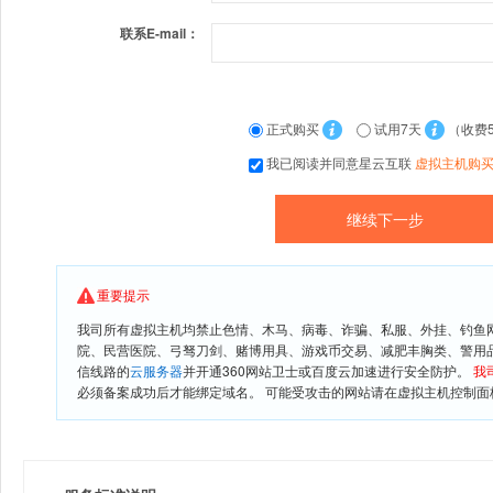
联系E-mail：
正式购买
试用7天
（收费
我已阅读并同意星云互联
虚拟主机购
重要提示
我司所有虚拟主机均禁止色情、木马、病毒、诈骗、私服、外挂、钓鱼
院、民营医院、弓驽刀剑、赌博用具、游戏币交易、减肥丰胸类、警用
信线路的
云服务器
并开通360网站卫士或百度云加速进行安全防护。
我
必须备案成功后才能绑定域名。 可能受攻击的网站请在虚拟主机控制面板