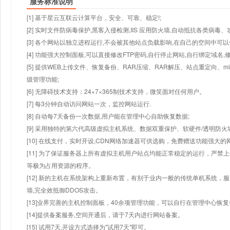
服务标准说明
[1] 基于星云互联云计算平台，安全、可靠、稳定!;
[2] 实时文件防病毒保护,黑客入侵检测,IIS 应用防火墙,自动抵抗各类病毒、
[3] 各个网站以独立进程运行,不会被其他站点负载影响,在自己的空间中可以使用
[4] 功能强大控制面板,可以直接修改FTP密码,自行停止网站,自行绑定域名,
[5] 提供WEB上传文件、恢复备份、RAR压缩、RAR解压、站点重定向
级管理功能;
[6] 无障碍技术支持：24×7×365制技术支持，微笑面对任何用户。
[7] 每3分钟自动访问网站一次，监控网站运行.
[8] 自动每7天备份一次数据,用户能在管理中心自助恢复数据;
[9] 采用独特的第六代高级虚拟主机系统、数据双重保护、软硬件/透明防火
[10] 在线支付，实时开设,CDN网络加速器可供选购，免费赠送功能强大
[11] 为了保证服务器上所有虚拟主机用户站点均能正常稳定的运行，严禁上
等极为占用资源的程序。
[12] 新的主机在系统架构上重新布置，有别于业内一般的传统单机系统，
墙,完全效抵御DDOS攻击。
[13]业界完善的主机控制面板，40余项管理功能，可以自行在管理中心恢
[14]提供备案服务,空间开通后，请于7天内进行网站备案。
[15] 试用7天.开设方式选择为"试用7天"即可。