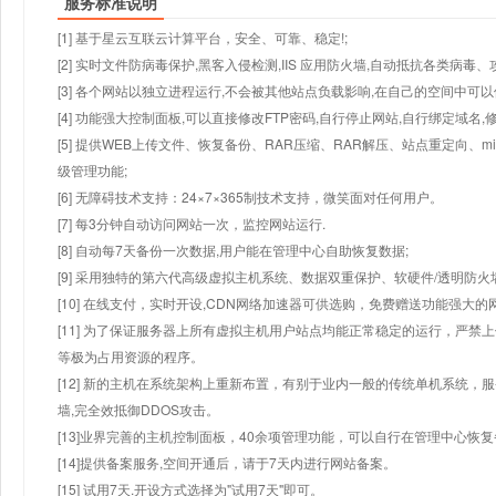
服务标准说明
[1] 基于星云互联云计算平台，安全、可靠、稳定!;
[2] 实时文件防病毒保护,黑客入侵检测,IIS 应用防火墙,自动抵抗各类病毒、
[3] 各个网站以独立进程运行,不会被其他站点负载影响,在自己的空间中可以使用
[4] 功能强大控制面板,可以直接修改FTP密码,自行停止网站,自行绑定域名,
[5] 提供WEB上传文件、恢复备份、RAR压缩、RAR解压、站点重定向
级管理功能;
[6] 无障碍技术支持：24×7×365制技术支持，微笑面对任何用户。
[7] 每3分钟自动访问网站一次，监控网站运行.
[8] 自动每7天备份一次数据,用户能在管理中心自助恢复数据;
[9] 采用独特的第六代高级虚拟主机系统、数据双重保护、软硬件/透明防火
[10] 在线支付，实时开设,CDN网络加速器可供选购，免费赠送功能强大
[11] 为了保证服务器上所有虚拟主机用户站点均能正常稳定的运行，严禁上
等极为占用资源的程序。
[12] 新的主机在系统架构上重新布置，有别于业内一般的传统单机系统，
墙,完全效抵御DDOS攻击。
[13]业界完善的主机控制面板，40余项管理功能，可以自行在管理中心恢
[14]提供备案服务,空间开通后，请于7天内进行网站备案。
[15] 试用7天.开设方式选择为"试用7天"即可。