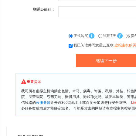
联系E-mail：
正式购买
试用7天
（收费
我已阅读并同意星云互联
虚拟主机购
重要提示
我司所有虚拟主机均禁止色情、木马、病毒、诈骗、私服、外挂、钓鱼
院、民营医院、弓驽刀剑、赌博用具、游戏币交易、减肥丰胸类、警用
信线路的
云服务器
并开通360网站卫士或百度云加速进行安全防护。
我
必须备案成功后才能绑定域名。 可能受攻击的网站请在虚拟主机控制面板