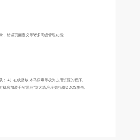
目录、错误页面定义等诸多高级管理功能;
载； 4）在线播放,木马病毒等极为占用资源的程序。
机房加装千M"黑洞"防火墙,完全效抵御DDOS攻击。