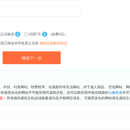
正式购买
试用7天
（收费5元）
我已阅读并同意星云互联
虚拟主机购买协议
、外挂、钓鱼网站、秒赞程序、垃圾邮件等非法网站，对于成人用品、 空包网站、
险容易受攻击的网站不可购买我司虚拟主机，但可以购买我司电信线路的
云服务器
并开
款！
所有国内虚拟主机必须备案成功后才能绑定域名。 可能受攻击的网站请在虚拟主机