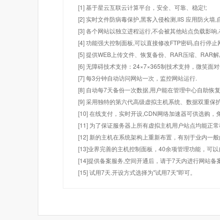
[1] 基于星云互联云计算平台，安全、可靠、稳定!;
[2] 实时文件防病毒保护,黑客入侵检测,IIS 应用防火
[3] 各个网站以独立进程运行,不会被其他站点负载影响,
[4] 功能强大控制面板,可以直接修改FTP密码,自行停
[5] 提供WEB上传文件、恢复备份、RAR压缩、R
[6] 无障碍技术支持：24×7×365制技术支持，微笑面
[7] 每3分钟自动访问网站一次，监控网站运行.
[8] 自动每7天备份一次数据,用户能在管理中心自助恢复
[9] 采用独特的第六代高级虚拟主机系统、数据双重保
[10] 在线支付，实时开设,CDN网络加速器可供选
[11] 为了保证服务器上所有虚拟主机用户站点均能正
[12] 新的主机在系统架构上重新布置，有别于业内一
[13]业界完善的主机控制面板，40余项管理功能，可
[14]提供备案服务,空间开通后，请于7天内进行网站备
[15] 试用7天.开设方式选择为"试用7天"即可。