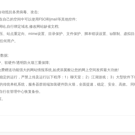
墙,自动抵抗各类病毒、攻击;
在自己的空间中可以使用FSO和jmail等其他控件;
止网站,自行绑定域名,修改网站缺省文档;
AR解压、站点重定向、mime设置、目录保护、文件保护、脚本错误设置、ip限制、虚拟
对任何用户。
数据;
护、软硬件/透明防火墙三重保障;
购，免费赠送功能强大的网站情报系统,如虎添翼般让您的网上空间发挥最大功效!
常稳定的运行，严禁上传及运行以下程序：1）聊天室； 2）江湖游戏； 3）大型软件下
般的传统单机系统，服务器群前端加装硬件防火墙，全面提速，稳定、安全、高效。 同时
以自行在管理中心恢复备份。
案。