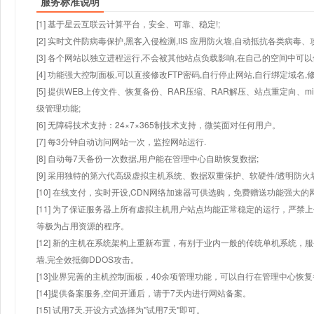
服务标准说明
[1] 基于星云互联云计算平台，安全、可靠、稳定!;
[2] 实时文件防病毒保护,黑客入侵检测,IIS 应用防火墙,自动抵抗各类病毒、
[3] 各个网站以独立进程运行,不会被其他站点负载影响,在自己的空间中可以使用
[4] 功能强大控制面板,可以直接修改FTP密码,自行停止网站,自行绑定域名,
[5] 提供WEB上传文件、恢复备份、RAR压缩、RAR解压、站点重定向
级管理功能;
[6] 无障碍技术支持：24×7×365制技术支持，微笑面对任何用户。
[7] 每3分钟自动访问网站一次，监控网站运行.
[8] 自动每7天备份一次数据,用户能在管理中心自助恢复数据;
[9] 采用独特的第六代高级虚拟主机系统、数据双重保护、软硬件/透明防火
[10] 在线支付，实时开设,CDN网络加速器可供选购，免费赠送功能强大
[11] 为了保证服务器上所有虚拟主机用户站点均能正常稳定的运行，严禁上
等极为占用资源的程序。
[12] 新的主机在系统架构上重新布置，有别于业内一般的传统单机系统，
墙,完全效抵御DDOS攻击。
[13]业界完善的主机控制面板，40余项管理功能，可以自行在管理中心恢
[14]提供备案服务,空间开通后，请于7天内进行网站备案。
[15] 试用7天.开设方式选择为"试用7天"即可。