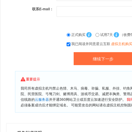
联系E-mail：
正式购买
试用7天
（收费
我已阅读并同意星云互联
虚拟主机购
重要提示
我司所有虚拟主机均禁止色情、木马、病毒、诈骗、私服、外挂、钓鱼
院、民营医院、弓驽刀剑、赌博用具、游戏币交易、减肥丰胸类、警用
信线路的
云服务器
并开通360网站卫士或百度云加速进行安全防护。
我
必须备案成功后才能绑定域名。 可能受攻击的网站请在虚拟主机控制面板