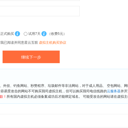
正式购买
试用7天
（收费5元）
我已阅读并同意星云互联
虚拟主机购买协议
、外挂、钓鱼网站、秒赞程序、垃圾邮件等非法网站，对于成人用品、 空包网站、
险容易受攻击的网站不可购买我司虚拟主机，但可以购买我司电信线路的
云服务器
并开
款！
所有国内虚拟主机必须备案成功后才能绑定域名。 可能受攻击的网站请在虚拟主机