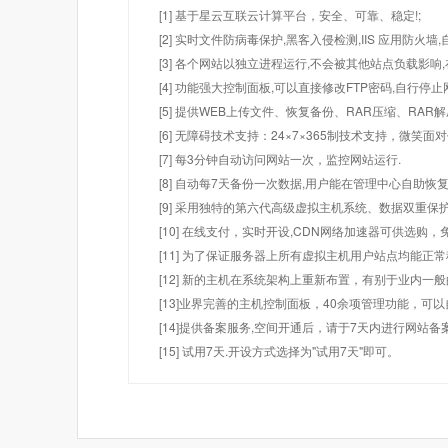
[1] 基于星云互联云计算平台，安全、可靠、稳定!;
[2] 实时文件防病毒保护,黑客入侵检测,IIS 应用防火
[3] 各个网站以独立进程运行,不会被其他站点负载影响,
[4] 功能强大控制面板,可以直接修改FTP密码,自行停
[5] 提供WEB上传文件、恢复备份、RAR压缩、R
[6] 无障碍技术支持：24×7×365制技术支持，微笑面
[7] 每3分钟自动访问网站一次，监控网站运行.
[8] 自动每7天备份一次数据,用户能在管理中心自助恢复
[9] 采用独特的第六代高级虚拟主机系统、数据双重保
[10] 在线支付，实时开设,CDN网络加速器可供选
[11] 为了保证服务器上所有虚拟主机用户站点均能正
[12] 新的主机在系统架构上重新布置，有别于业内一
[13]业界完善的主机控制面板，40余项管理功能，可
[14]提供备案服务,空间开通后，请于7天内进行网站备
[15] 试用7天.开设方式选择为"试用7天"即可。