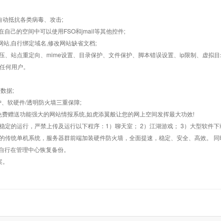
墙,自动抵抗各类病毒、攻击;
在自己的空间中可以使用FSO和jmail等其他控件;
止网站,自行绑定域名,修改网站缺省文档;
AR解压、站点重定向、mime设置、目录保护、文件保护、脚本错误设置、ip限制、虚拟
对任何用户。
数据;
护、软硬件/透明防火墙三重保障;
购，免费赠送功能强大的网站情报系统,如虎添翼般让您的网上空间发挥最大功效!
常稳定的运行，严禁上传及运行以下程序：1）聊天室； 2）江湖游戏； 3）大型软件下
般的传统单机系统，服务器群前端加装硬件防火墙，全面提速，稳定、安全、高效。 同时
以自行在管理中心恢复备份。
案。