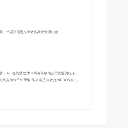
目录、错误页面定义等诸多高级管理功能;
载； 4）在线播放,木马病毒等极为占用资源的程序。
机房加装千M"黑洞"防火墙,完全效抵御DDOS攻击。