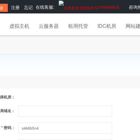
在线客服:
咨询热
注册
忘记
2744068618
虚拟主机
云服务器
租用托管
IDC机房
网站
择机房：
局域名：
*
密码：