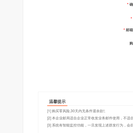
*
确
*
*
邮箱
购
温馨提示
[1] 购买零风险,30天内无条件退余款!;
[2] 本企业邮局适合企业正常收发业务邮件使用，不
[3] 系统有智能监控功能，一旦发现上述群发行为，会