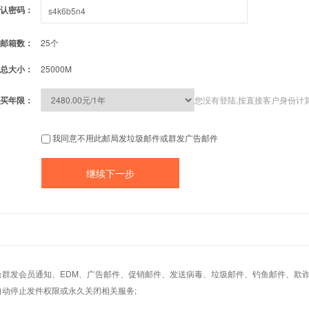
认密码：
邮箱数：
25个
总大小：
25000M
买年限：
您没有登陆,按直接客户身份计
我同意不用此邮局发垃圾邮件或群发广告邮件
适合群发会员通知、EDM、广告邮件、促销邮件、发送病毒、垃圾邮件、钓鱼邮件、欺诈
自动停止发件权限或永久关闭相关服务;