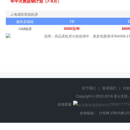
年中火热促销计划（7-9月）
上海浦软双线机房
1U
2
服务器规格
5500元/年
800
10M独享
说明：高品质机房火热促销中，更多优惠请详询4008-217
关于我们
|
联系我们
|
付款
Copyright © 2002-2018 星云互联, 
在线客服:
2302617779
友情链接：
计世网
|
IT时代网
|
I