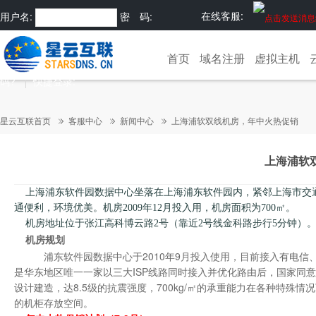
在线客服:
用户名:
密 码:
注册
忘记密
首页
域名注册
虚拟主机
码?
快捷登录:
星云互联首页
客服中心
新闻中心
上海浦软双线机房，年中火热促销
上海浦软
上海浦东软件园数据中心坐落在上海浦东软件园内，紧邻上海市交通
通便利，环境优美。机房
2009
年
12
月投入用，机房面积为
700㎡
。
机房地址位于张江高科博云路
2
号（靠近
2
号线金科路步行
5
分钟）
机房规划
浦东软件园数据中心于2010年9月投入使用，目前接入有电信、
是华东地区唯一一家以三大ISP线路同时接入并优化路由后，国家同意
设计建造，达8.5级的抗震强度，700kg/㎡的承重能力在各种特殊
的机柜存放空间。