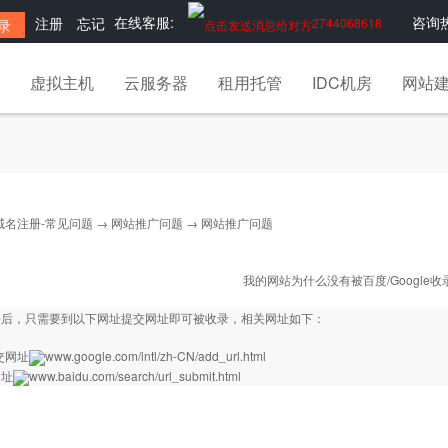
在线客服:
咨询热
注册
忘记
2744068618
虚拟主机
云服务器
租用托管
IDC机房
网站
域名注册-常见问题
→
网站推广问题
→ 网站推广问题
我的网站为什么没有被百度/Google收
好后，只需要到以下网址提交网址即可被收录，相关网址如下：
提交网址
www.google.com/intl/zh
-CN/add_url.html
网址
www.baidu.com/search/url_submit.html