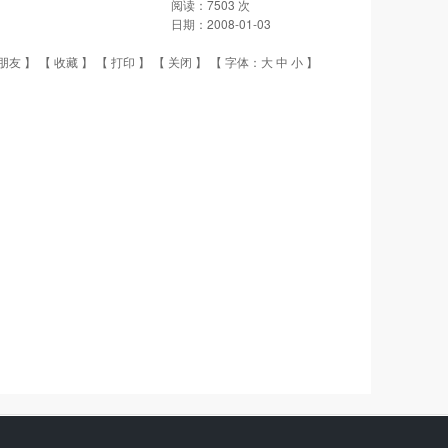
阅读：
7503
次
日期：
2008-01-03
朋友
】 【
收藏
】 【
打印
】 【
关闭
】 【 字体：
大
中
小
】