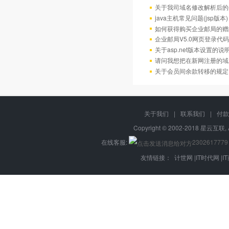
关于我司域名修改解析后的
java主机常见问题(jsp版本)
如何获得购买企业邮局的赠
企业邮局V5.0网页登录代码
关于asp.net版本设置的说
请问我想把在新网注册的域
关于会员间余款转移的规定
关于我们
|
联系我们
|
付款
Copyright © 2002-2018 星云互联, 
在线客服:
2302617779
友情链接：
计世网
|
IT时代网
|
I