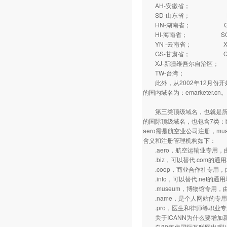
AH-安徽省； FJ
SD-山东省； HA
HN-湖南省； GD
HI-海南省； SC
YN -云南省； XZ
GS-甘肃省； QH
XJ-新疆维吾尔自治区；
TW-台湾； HK
此外，从2002年12月份开始
的国内域名为：emarketer.cn。
第三类顶级域名，也就是所谓的“
的国际顶级域名，也包含7类：biz,
aero需是航空业公司注册，m
含义和注册管理机构如下：
.aero，航空运输业专用，
.biz，可以替代.com的通用
.coop，商业合作社专用，
.info，可以替代.net的通
.museum，博物馆专用，
.name，是个人网站的专用域名
.pro，医生和律师等职业专用
关于ICANN为什么要增加
自80年代国际互联网出现以来，