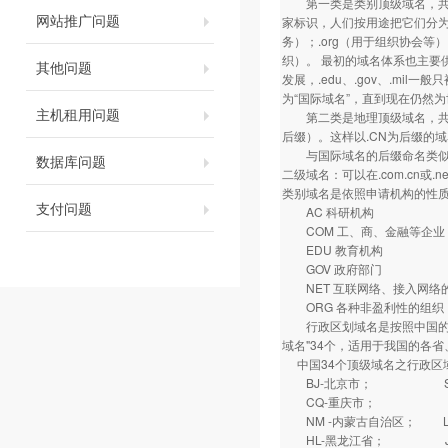
第一类是类别顶级域名，共有7
网站推广问题
家标识，人们按用途把它们分为
务）；.org（用于组织协会等）
织）。 最初的域名体系也主要供
其他问题
发展，.edu、.gov、.mil
为“国际域名”，直到现在仍然
主机租用问题
第二类是地理顶级域名，共有2
后缀）。这样以.CN为后缀的域
与国际域名的后缀命名类似，
数据库问题
二级域名：可以在.com.cn
类别域名是依照申请机构的性
支付问题
AC 科研机构
COM 工、商、金融等企业
EDU 教育机构
GOV 政府部门
NET 互联网络、接入网络的信
ORG 各种非盈利性的组织
行政区划域名是按照中国的各
域名"34个，适用于我国的各省、
中国34个顶级域名之行政区
BJ-北京市； SH
CQ-重庆市； HE
NM -内蒙古自治区； 
HL-黑龙江省； J