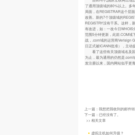
了通用顶级域的80%以上。多年
局面，在REGISTRAR这个
改善。新的7个顶级域的REGIS
REGISTRY没有干系。这样，
有改进，如：一改今日WHOIS分散
范围5分钟更新，此前.COM
战，.com域的运营商Verisign 
日正式被ICANN批准），主
看了这些有关顶级域名及国内
为止，最为通用的仍然是.com
发注册以来，国内网站似乎更青
上一篇：
我想把我收到的邮件转发
下一篇：已经没有了。
>> 相关文章
虚拟主机如何升级？