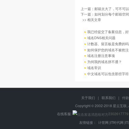
上一篇：
邮箱太大了，可不可以
下一篇：
如何划分每个邮箱空间
>> 相关文章
我已经提交了备案信息，好
域名DNS相关问题
计数器、留言板是免费的吗
如何保护您的域名不被抢注
域名注册注意事项
为何我的域名拼不通？
域名常识
中文域名可以包含那些字符
关于我们
|
联系我们
|
付款
Copyright © 2002-2018 星云互联, 
在线客服:
2302617779
友情链接：
计世网
|
IT时代网
|
I