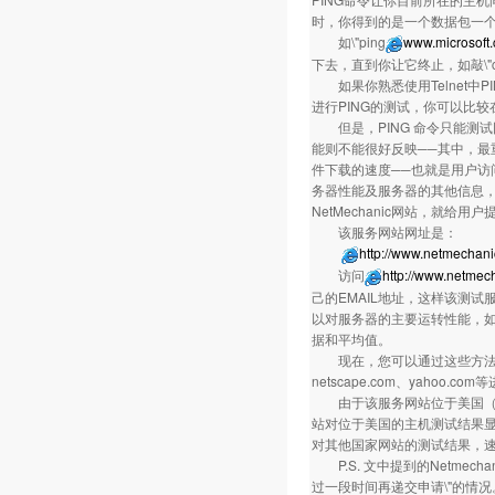
时，你得到的是一个数据包一
如\"ping
www.microsoft
下去，直到你让它终止，如敲\"ctrl
如果你熟悉使用Telnet中P
进行PING的测试，你可以比
但是，PING 命令只能测
能则不能很好反映──其中，最重
件下载的速度──也就是用户访
务器性能及服务器的其他信息，开通
NetMechanic网站，就给
该服务网站网址是
http://www.netmechan
访问
http://www.netmec
己的EMAIL地址，这样该测试
以对服务器的主要运转性能，如P
据和平均值。
现在，您可以通过这些方法，对您
netscape.com、yahoo.
由于该服务网站位于美国（在S
站对位于美国的主机测试结果
对其他国家网站的测试结果，
P.S. 文中提到的Netme
过一段时间再递交申请\"的情