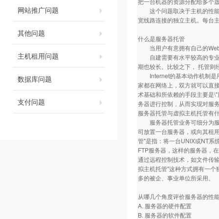
把一台机器的资源分配给多个
网站推广问题
这个问题取决于主机的性能及
宽线路连接的独立主机。每台
其他问题
什么是服务器托管
当用户有意拥有自己的Web、E
主机租用问题
自建需要有水平较高的专业技
期也较长。比较之下， 托管则
Internet的基本动作机制是
数据库问题
家都在网络上，双方就可以直接沟
术基础和所依赖的手段主要是\"
支付问题
务器进行控制，从而实现对服
服务器托管与虚拟主机托管有
服务器托管业务可细分为服务器托管与
司放置一台服务器，或向其租用一
管"是指：将一台UNIX或NT
FTP服务器，这样的服务器，
通过远程控制技术，如文件传输
拟主机托管"这种方式拥有一
多的被企、事业单位所采用。
从哪几个角度评价服务器的性
A. 服务器的硬件配置
B. 服务器的软件配置