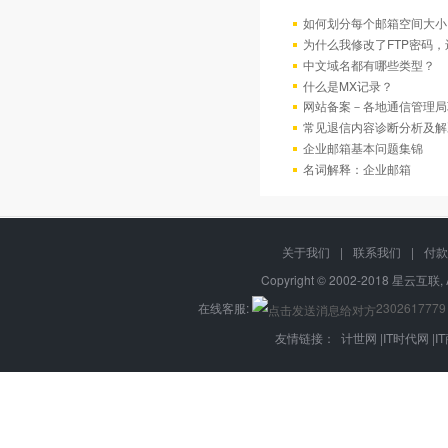
如何划分每个邮箱空间大小
为什么我修改了FTP密码
中文域名都有哪些类型？
什么是MX记录？
网站备案－各地通信管理局
常见退信内容诊断分析及解
企业邮箱基本问题集锦
名词解释：企业邮箱
关于我们
|
联系我们
|
付款
Copyright © 2002-2018 星云互联, 
在线客服:
2302617779
友情链接：
计世网
|
IT时代网
|
I