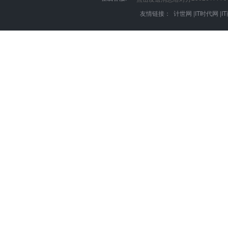
友情链接：
计世网
|
IT时代网
|
I