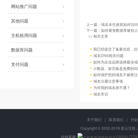
网站推广问题
其他问题
上一篇：
域名未生效前如何访问
下一篇：
如何避免数据库被别人
主机租用问题
>> 相关文章
我已经提交了备案信息，好
数据库问题
域名DNS相关问题
如何为企业品牌选择最佳域
支付问题
计数器、留言板是免费的吗
如何保护您的域名不被抢注
域名注册注意事项
为何我的域名拼不通？
域名常识
关于我们
|
联系我们
|
付款
Copyright © 2002-2018 星云互联, 
在线客服:
2302617779