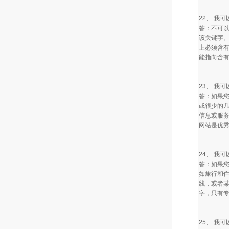
22、 我
答：不可
该关键字。
上必须含有
能指向含
23、 我
答：如果
或很少的几
信息或服
网站是优
24、 我
答：如果
如旅行和
线，或者某
字，只有专
25、 我