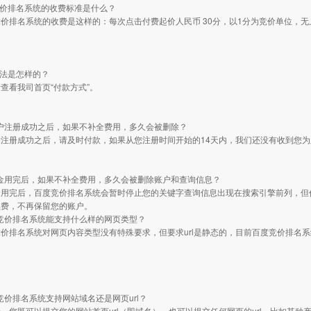
竞价排名系统的收费标准是什么？
价排名系统的收费是这样的：每次点击付费起价人民币 30分，以1分为竞价单位，无
方法是怎样的？
查看我司首页“付款方式”。
客户注册成功之后，如果不补全费用，多久会被删除？
户注册成功之后，请及时付款，如果从您注册时间开始的14天内，我们还没有收到您
付金用完后，如果不补全费用，多久会被删除账户和查询信息？
金用完后，百度竞价排名系统会暂时停止您的关键字查询信息出现在搜索引擎前列，但
续费，不再保留您的账户。
度竞价排名系统能支持什么样的网页类型？
价排名系统对网页内容类型没有特殊要求，但要求url是静态的，目前百度竞价排名系统不支
度竞价排名系统支持网站域名还是网页url？
。您既可以提交您的网站首页url（即域名），也可以提交任何网页的url，比如某种