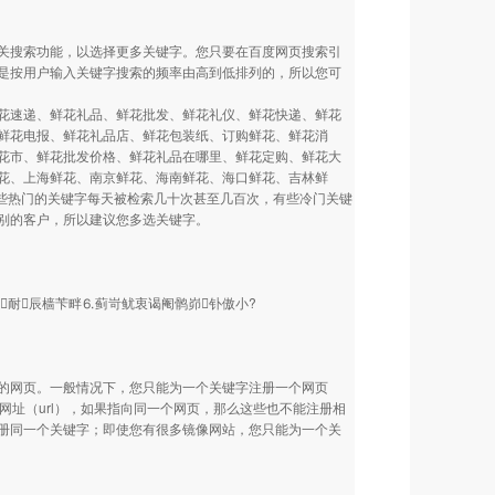
关搜索功能，以选择更多关键字。您只要在百度网页搜索引
是按用户输入关键字搜索的频率由高到低排列的，所以您可
花速递、鲜花礼品、鲜花批发、鲜花礼仪、鲜花快递、鲜花
鲜花电报、鲜花礼品店、鲜花包装纸、订购鲜花、鲜花消
花市、鲜花批发价格、鲜花礼品在哪里、鲜花定购、鲜花大
花、上海鲜花、南京鲜花、海南鲜花、海口鲜花、吉林鲜
有些热门的关键字每天被检索几十次甚至几百次，有些冷门关键
别的客户，所以建议您多选关键字。
耐辰樯苄畔⒍蓟岢鱿衷谒阉鹘峁钋傲小?
的网页。一般情况下，您只能为一个关键字注册一个网页
网址（url），如果指向同一个网页，那么这些也不能注册相
册同一个关键字；即使您有很多镜像网站，您只能为一个关