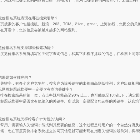
度竞价排名系统表现在哪些搜索引擎？
页搜索的客户包括搜狐、新浪、263、TOM、21cn、gznet、上海热线，您提交
也在开发中，您的信息会被越来越多的网站查到。
度竞价排名系统支持哪些检索功能？
百度竞价排名系统所填写的关键字查询信息，和其它由程序抓取的信息，在检索上同等
索结果是如何排序的？
个关键字，有多个客户竞争的，按客户为该关键字的出价由高到低排列；客户出价相同
什么网页标题或摘要中一定要含有查询关键字？
排在搜索结果的第一位，点击率既可能高至90%以上，也可能低至10%以下，决定
页标题或摘要中是否含有他输入的关键字。所以您一定要配合您选择的关键字，认真填
度竞价排名系统怎样给客户针对性的访问？
引擎用户需要输入关键词才能找到其想要的信息，这个过程是对用户的一个自然分流及
时候，您在百度竞价排名系统提交的网页信息就可能出现在指定关键词的最前列，将得