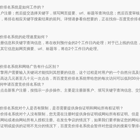
竞价排名系统是如何工作的？
户注册；然后提交选择关键字，填写网页提要、url、标题等查询信息；然后百度审
，将排在相应关键字搜索结果的前列。详情请参看你想要的，正在找你--百度竞价排
竞价排名系统的处理速度如何？
册信息和关键字查询信息，将在收到预付金的2个工作日内处理；对于已上线的信息，
其它信息如网页摘要、url、标题等，将在2个工作日内处理。
竞价排名系统和网络广告有什么区别？
引擎用户需要输入关键词才能找到其想要的信息，这个过程是对用户的一个自然分流及
则高达几元甚至几十元一次点击，而百度竞价排名系统带给您的每次访问可以低到30
如何申请百度竞价排名系统？
需点击新客户注册，按指示一步步操作。主要是注册新客户、填写关键字查询信息、交
竞价排名系统对个人是否有限制，是否需要提供身份证明和网站所有权证明？
竞价排名系统对个人没有限制，您无需在注册时提供身份证明或网站所有权证明。但是
的网站或者由网站所有人授权注册。在发生争议的情况下，如果我们要求验证您的网站
权证明或提供的证明不充分的情况下，百度竞价排名系统会暂停对您提供的搜索引擎排