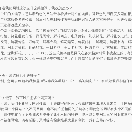
不知道我的网站应该选什么关健词，我该怎么办？
一个好的关健字，意味着给您的网站带来极具针对性的访问。建议您利用百度搜索的相
的产品或服务名称检索，然后可以在相关搜索中找到网民输入的其它关键字，相关搜索
网页选择这些关键字。
网上卖鲜花的网站，除了选择关键字"鲜花"以外，还可以选择关键字"卖鲜花店、鲜
花行情、鲜花批发市场、鲜花网站、鲜花商店、电子鲜花、礼仪鲜花、鲜花礼仪电报、
批发商、鲜花价格、订鲜花、鲜花专卖、鲜花赠送、鲜花邮件、鲜花网、鲜花市场、鲜
鲜花、网上订鲜花、礼品鲜花、生日鲜花、生日卡鲜花、网络鲜花、北京鲜花、重庆鲜
花、深圳鲜花。。。。?quot;，这些关键字都是网民在各大搜索引擎中搜索过的，
天检索次数只有几次，但一样能给您带来客户，而且越是特别的关键字越能给您带来特
个网页可以选择几个关键字？
制。您可以娜魏我桓鐾逞≡袢我舛喔龉丶郑袼阉髡庑┕丶种械娜魏我桓鍪保
一个关键字，我可以注册多个网页吗？
不可以。我们不希望，网民搜索一个关键字的时候，搜索结果中出现大量来自一个网站
；即使同一个网站上的不同网页，也不能注册相同的关键字；即使您的网站有多个不同的
字；即使您在百度竞价排名系统开了几个不同的账户，也不能为您网站里的网页重复注
一个镜像网站。确有必要，又对提高检索结果质量有利的，我们会另行审核。