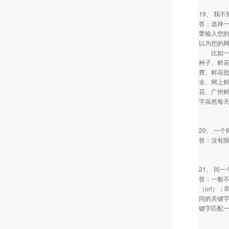
19、 我
答：选择
擎输入您
以为您的
比如一个
种子、鲜
费、鲜花
全、网上
花、广州鲜
字虽然每
20、 一
答：没有限
21、 同
答：一般
（url）
同的关键
键字匹配