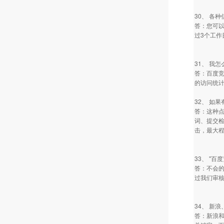
30、 各
答：您可以
过3个工作
31、 我
答：百度竞
的访问统
32、 如
答：这种
词、提交
击，最大
33、 "
答：不会
过我们审
34、 新
答：新浪