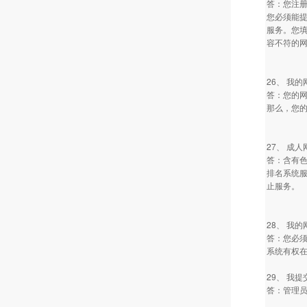
答：您注
您必须能
服务。您填
容不符的
26、 我
答：您的
那么，您
27、 成
答：含有
排名系统
止服务。
28、 我
答：您必须
系统有权
29、 我
答：管理员