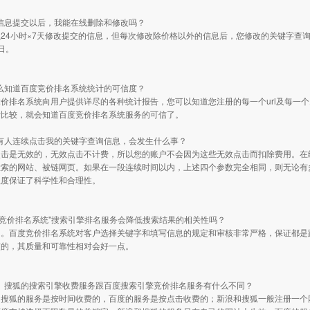
种信息提交以后，我能在线删除和修改吗？
24小时×7天修改提交的信息，但每次修改除价格以外的信息后，您修改的关键字查
日。
怎么知道百度竞价排名系统统计的可信度？
价排名系统向用户提供详尽的各种统计报告，您可以知道您注册的每一个url及每一
计比较，就会知道百度竞价排名系统服务的可信了。
果有人连续点击我的关键字查询信息，会发生什么事？
点击是无效的，无效点击不计费，所以您的账户不会因为这些无效点击而扣除费用。在
检索的网站、被链网页。如果在一段连续时间以内，上述四个参数完全相同，则无论有
程度保证了科学性和合理性。
百度竞价排名系统"搜索引擎排名服务会降低搜索结果的相关性吗？
的。百度竞价排名系统对客户选择关键字和填写信息的规定和审核非常严格，保证都是
核的，其质量和可靠性相对会好一点。
浪、搜狐的搜索引擎收费服务跟百度搜索引擎竞价排名服务有什么不同？
和搜狐的服务是按时间收费的，百度的服务是按点击收费的；新浪和搜狐一般注册一个