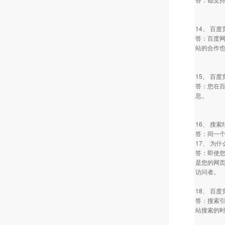
14、 百
答：百度网
站的合作
15、 百
答：您在
息。
16、 搜
答：同一
17、 为
答：即使您
是您的网
访问者。
18、 百
答：搜索
站搜索的