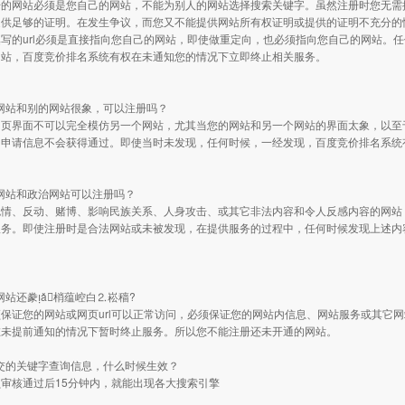
册的网站必须是您自己的网站，不能为别人的网站选择搜索关键字。虽然注册时您无需
提供足够的证明。在发生争议，而您又不能提供网站所有权证明或提供的证明不充分的
写的url必须是直接指向您自己的网站，即使做重定向，也必须指向您自己的网站。
网站，百度竞价排名系统有权在未通知您的情况下立即终止相关服务。
的网站和别的网站很象，可以注册吗？
网页界面不可以完全模仿另一个网站，尤其当您的网站和另一个网站的界面太象，以至
的申请信息不会获得通过。即使当时未发现，任何时候，一经发现，百度竞价排名系统
人网站和政治网站可以注册吗？
色情、反动、赌博、影响民族关系、人身攻击、或其它非法内容和令人反感内容的网站
服务。即使注册时是合法网站或未被发现，在提供服务的过程中，任何时候发现上述内
的网站还豢ǎ梢蕴崆白⒉崧穑?
保证您的网站或网页url可以正常访问，必须保证您的网站内信息、网站服务或其它
在未提前通知的情况下暂时终止服务。所以您不能注册还未开通的网站。
提交的关键字查询信息，什么时候生效？
审核通过后15分钟内，就能出现各大搜索引擎