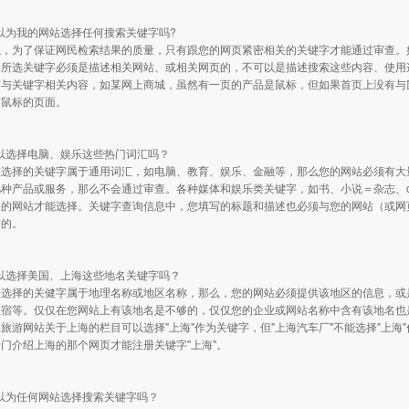
可以为我的网站选择任何搜索关键字吗?
以，为了保证网民检索结果的质量，只有跟您的网页紧密相关的关键字才能通过审查。
所选关键字必须是描述相关网站、或相关网页的，不可以是描述搜索这些内容、使用这
与关键字相关内容，如某网上商城，虽然有一页的产品是鼠标，但如果首页上没有与鼠
有鼠标的页面。
可以选择电脑、娱乐这些热门词汇吗？
您选择的关键字属于通用词汇，如电脑、教育、娱乐、金融等，那么您的网站必须有大
种产品或服务，那么不会通过审查。各种媒体和娱乐类关键字，如书、小说＝杂志、cd
务的网站才能选择。关键字查询信息中，您填写的标题和描述也必须与您的网站（或网
秀的。
可以选择美国、上海这些地名关键字吗？
您选择的关健字属于地理名称或地区名称，那么，您的网站必须提供该地区的信息，或
住宿等。仅仅在您网站上有该地名是不够的，仅仅您的企业或网站名称中含有该地名也
旅游网站关于上海的栏目可以选择"上海"作为关键字，但"上海汽车厂"不能选择"上海
门介绍上海的那个网页才能注册关键字"上海"。
可以为任何网站选择搜索关键字吗？