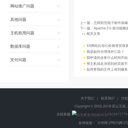
网站推广问题
其他问题
上一篇：
怎样防范电子邮件病毒
下一篇：
Apache 2.0 新功能概
主机租用问题
>> 相关文章
XX网站比你们价格便宜很
数据库问题
我该如何办理境外汇款？
我申请的业务什么时间开始
支付问题
用主机域名浏览到的页面不
如何将我的文件上传到服务
关于我们
|
联系我们
|
付款
Copyright © 2002-2018 星云互联, 
在线客服:
2302617779
友情链接：
计世网
|
IT时代网
|
I