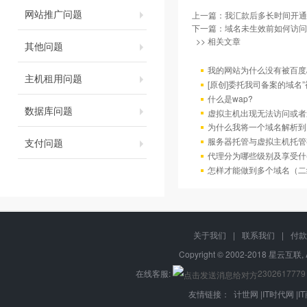
网站推广问题
上一篇：
我汇款后多长时间开通
下一篇：
域名未生效前如何访问
>> 相关文章
其他问题
我的网站为什么没有被百度/G
主机租用问题
[原创]委托我司备案的域名
什么是wap?
数据库问题
虚拟主机出现无法访问或者
为什么我将一个域名解析到
服务器托管与虚拟主机托管
支付问题
代理分为哪些级别及享受什
怎样才能做到多个域名（二
关于我们
|
联系我们
|
付款
Copyright © 2002-2018 星云互联, 
在线客服:
2302617779
友情链接：
计世网
|
IT时代网
|
I