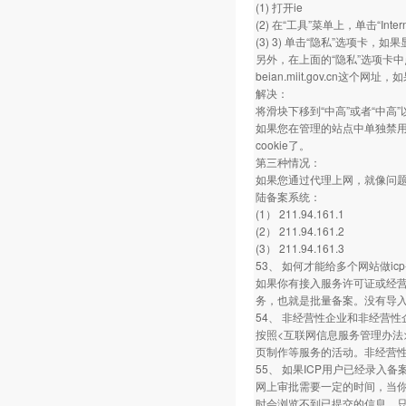
(1) 打开ie
(2) 在“工具”菜单上，单击“Inter
(3) 3) 单击“隐私”选项卡，
另外，在上面的“隐私”选项卡
beian.miit.gov.cn这
解决：
将滑块下移到“中高”或者“中高
如果您在管理的站点中单独禁用了be
cookie了。
第三种情况：
如果您通过代理上网，就像问题
陆备案系统：
(1） 211.94.161.1
(2） 211.94.161.2
(3） 211.94.161.3
53、 如何才能给多个网站做i
如果你有接入服务许可证或经营
务，也就是批量备案。没有导
54、 非经营性企业和非经营
按照<互联网信息服务管理办法
页制作等服务的活动。非经营
55、 如果ICP用户已经录
网上审批需要一定的时间，当
时会浏览不到已提交的信息，