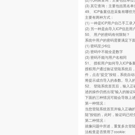
(3) 其它查询：主要包括黑
49、 ICP备案信息采集有哪些
主要有两种方式：
(1) 一种是ICP用户自己手工录
(2) 另一种是由导入ICP信
50、 用户的密码有何限制？
系统中用户的密码需要满足下
(1) 密码至少6位
(2) 密码中不能全是数字
(3) 密码不能与用户名相同
51、 授权用户如何导入ICP备
授权用户通过验证登陆系统后，
件，点击“提交”按钮，系统自
将提示成功导入的条数。导入的
52、 登陆系统首页后，输入
述的操作仍然出现“输入的验证
下面的三种情况可能会导致上
第一种情况：
当您登陆系统首页并输入正确的
陆”按钮的，此时，验证码已经
第二种情况：
就像问题中所述，重复多次登陆系
法检查是否禁用了cookie: