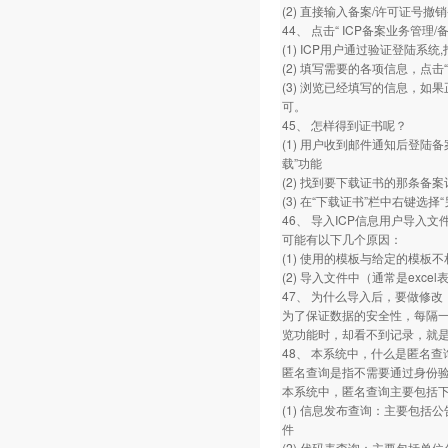
(2) 直接输入备案/许可证号撤
44、 点击“ ICP备案业务管
(1) ICP用户通过验证登陆系
(2) 填写需要的各项信息，点击“下
(3) 浏览已经填写的信息，如
可。
45、 怎样得到证书呢？
(1) 用户收到邮件通知后登陆
载”功能
(2) 找到要下载证书的那条备案
(3) 在“下载证书”栏中右键
46、 导入ICP信息用户导入
可能有以下几个原因：
(1) 使用的模板与给定的模板不
(2) 导入文件中（通常是exce
47、 为什么导入后，要做修
为了保证数据的安全性，每隔
览功能时，却看不到记录，就
48、 本系统中，什么是匿名
匿名查询是指不需要通过身份
本系统中，匿名查询主要包括
(1) 信息发布查询：主要包
件
(2) 代码表查询：主要包括单