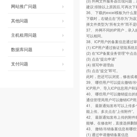
(3) 外网文件服务器出现问题
网站推广问题
建议:排除以上原因后,可再次
36、 下载的excel模板为什
下载时，右键点击“另存为”为该
其他问题
择文件类型为“所有文件”而不是
37、 外网不同的IP用户，录
主机租用问题
可以相同。
38、ICP用户的备案信息通过
(1) ICP用户通过验证登陆系
数据库问题
(2) 在“ICP备案业务管理”中
(3) 点击“提出申请”
支付问题
(4) 填写申请理由
(5) 点击“提交”即可。
此时，您还可以浏览，修改或
39、 哪些用户可以提出撤销/
ICP用户、导入ICP信息用户
40、 哪些用户可以撤销提出的
通信管理局用户可以撤销ICP
41、 最新通知发布可以上传
能上传。多次点击“上传附件”。
42、 最新通知发布上传的附件
能够。在修改时，直接选择删
43、 撤销/吊销备案信息有哪
(1) 通过申请撤销备案信息