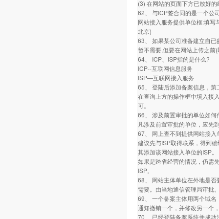
(3) 在网站的页面下方已放好的经
62、 与ICP签合同的是一个
网站接入服务提供单位框:填写与
北京)
63、 如果某公司准备建立自
暂不需要,但要在网站上传之前
64、 ICP、ISP指的是什么?
ICP--互联网信息服务
ISP—互联网接入服务
65、 登陆后添加备案信息，
在查询上方的操作框中填入接入
可。
66、 涉及前置审批的单位如何
凡涉及前置审批的单位，应先到
67、 网上查不到提供网站接入
建议先与ISP取得联系，得到
其添加该网站接入单位的ISP。
如果是跨省经营的情况，仍需
ISP。
68、 网站主体单位在外地是否
需要。由当地通信管理局审批
69、 一个备案主体用两个域名
通知撤销一个，并修改另一个
70、 已经登陆备案系统并成