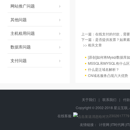
网站推广问题
其他问题
主机租用问题
上一篇：
在线支付的付款，需要
下一篇：
是否提供发票？如果索
>> 相关文章
数据库问题
[原创]如何将Mysql数据库如4
支付问题
MSSQL和MYSQL有什么区
什么是泛域名解析？
CN域名服务凸现六大优势
关于我们
|
联系我们
|
付款
Copyright © 2002-2018 星云互联, 
在线客服:
2302617779
友情链接：
计世网
|
IT时代网
|
I