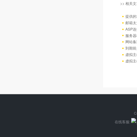
>> 相关文
提供的
邮箱太
ASP连
服务器
网站备
到期前
虚拟主
虚拟主
C
在线客服: