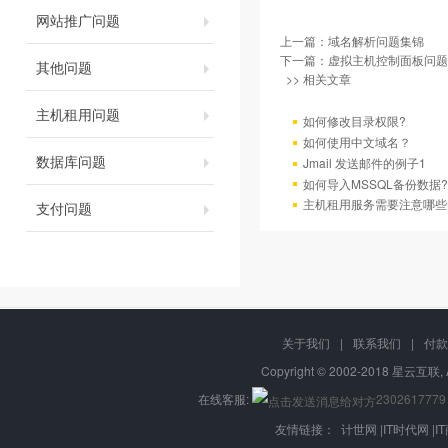
网站推广问题
上一篇：
域名解析问题集锦
下一篇：
虚拟主机控制面板问题
其他问题
>> 相关文章
主机租用问题
如何修改目录权限?
如何使用中文域名？
数据库问题
Jmail 发送邮件的例子1
如何导入MSSQL备份数据?
主机租用服务需要注意哪些
支付问题
关于我们
|
联系我们
|
付款
Copyright © 2002-2018 星云互联, 
在线客服:
2302617779
友情链接：
计世网
|
IT时代网
|
I