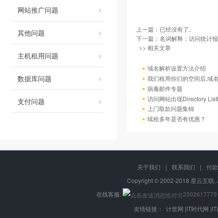
网站推广问题
上一篇：已经没有了。
其他问题
下一篇：
名词解释：访问统计报
>> 相关文章
主机租用问题
域名解析设置方法介绍
数据库问题
我们租用你们的空间后,域
病毒邮件专题
访问网站出现Directory Lis
支付问题
上门取款问题集锦
续租多年是否有优惠？
关于我们
|
联系我们
|
付款
Copyright © 2002-2018 星云互联, 
在线客服:
2302617779
友情链接：
计世网
|
IT时代网
|
I